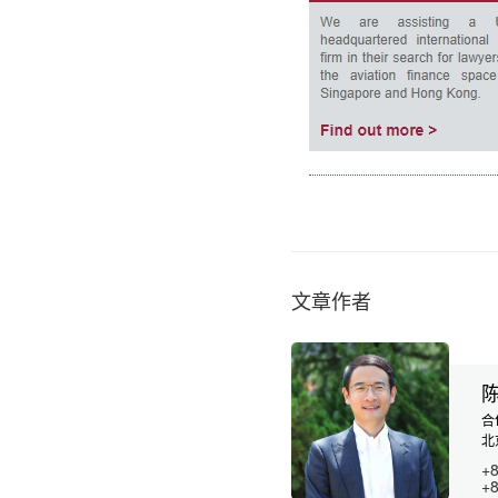
文章作者
合
北京
+8
+8